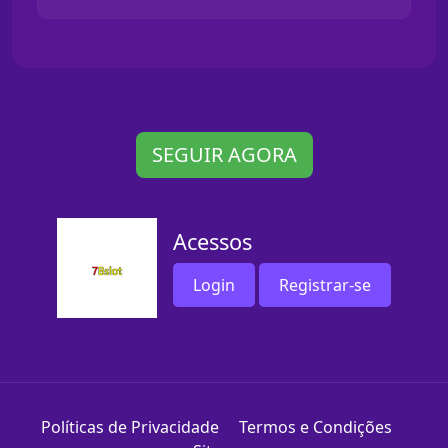
SEGUIR AGORA
Acessos
Login
Registrar-se
Políticas de Privacidade
Termos e Condições