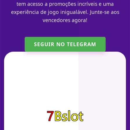
tem acesso a promoções incríveis e uma
experiência de jogo inigualável. Junte-se aos
vencedores agora!
SEGUIR NO TELEGRAM