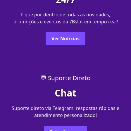
Fique por dentro de todas as novidades,
promoções e eventos da 7Bslot em tempo real!
Ver Notícias
💬 Suporte Direto
Chat
Suporte direto via Telegram, respostas rápidas e
atendimento personalizado!