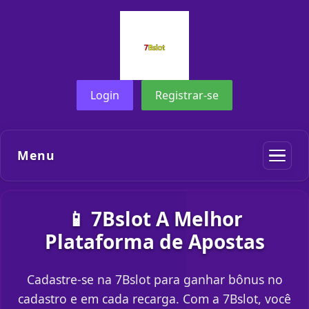
Login
Registrar-se
Menu
📱 7Bslot A Melhor
Plataforma de Apostas
Cadastre-se na 7Bslot para ganhar bônus no
cadastro e em cada recarga. Com a 7Bslot, você