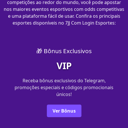
competições ao redor do mundo, você pode apostar
nos maiores eventos esportivos com odds competitivas
e uma plataforma fácil de usar. Confira os principais
esportes disponíveis no 7JJ Com Login Esportes:
🎁 Bônus Exclusivos
VIP
Receba bônus exclusivos do Telegram,
promoções especiais e códigos promocionais
únicos!
Ver Bônus