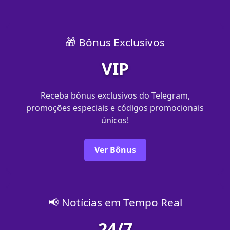
🎁 Bônus Exclusivos
VIP
Receba bônus exclusivos do Telegram,
promoções especiais e códigos promocionais
únicos!
Ver Bônus
📢 Notícias em Tempo Real
24/7