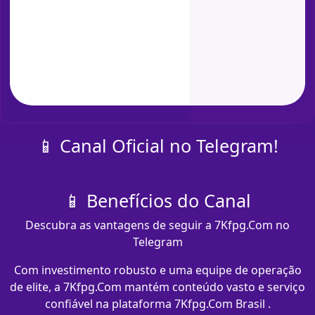
📱 Canal Oficial no Telegram!
📱 Benefícios do Canal
Descubra as vantagens de seguir a 7Kfpg.Com no
Telegram
Com investimento robusto e uma equipe de operação
de elite, a 7Kfpg.Com mantém conteúdo vasto e serviço
confiável na plataforma 7Kfpg.Com Brasil .