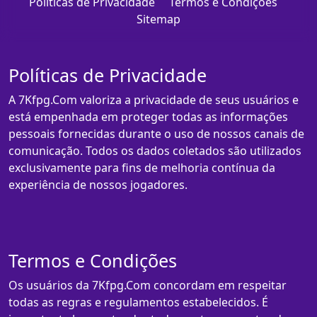
Políticas de Privacidade
Termos e Condições
Sitemap
Políticas de Privacidade
A 7Kfpg.Com valoriza a privacidade de seus usuários e
está empenhada em proteger todas as informações
pessoais fornecidas durante o uso de nossos canais de
comunicação. Todos os dados coletados são utilizados
exclusivamente para fins de melhoria contínua da
experiência de nossos jogadores.
Termos e Condições
Os usuários da 7Kfpg.Com concordam em respeitar
todas as regras e regulamentos estabelecidos. É