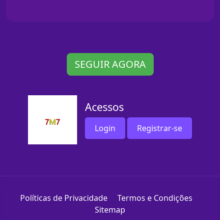
SEGUIR AGORA
Acessos
Login
Registrar-se
Políticas de Privacidade
Termos e Condições
Sitemap