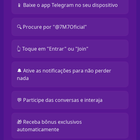
📱 Baixe o app Telegram no seu dispositivo
🔍 Procure por "@7M7Oficial"
👆 Toque em "Entrar" ou "Join"
🔔 Ative as notificações para não perder
nada
💬 Participe das conversas e interaja
🎁 Receba bônus exclusivos
automaticamente