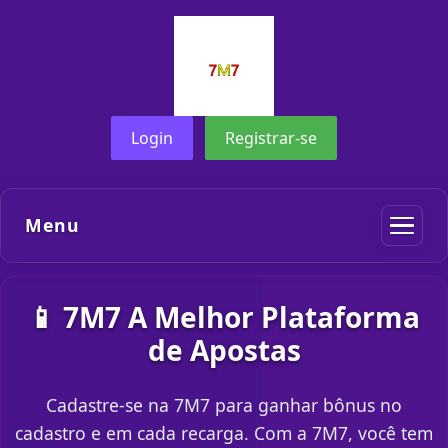
Login
Registrar-se
Menu
📱 7M7 A Melhor Plataforma
de Apostas
Cadastre-se na 7M7 para ganhar bônus no
cadastro e em cada recarga. Com a 7M7, você tem