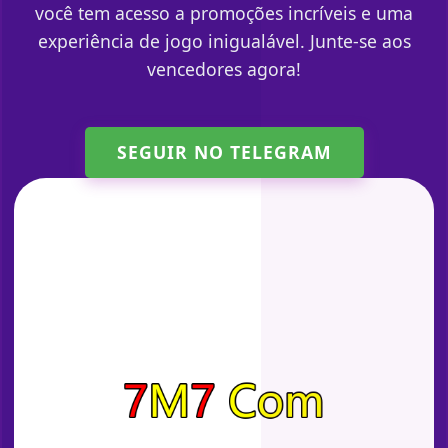
você tem acesso a promoções incríveis e uma
experiência de jogo inigualável. Junte-se aos
vencedores agora!
SEGUIR NO TELEGRAM