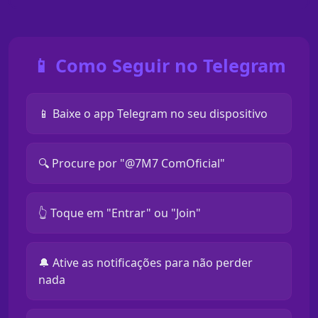
📱 Como Seguir no Telegram
📱 Baixe o app Telegram no seu dispositivo
🔍 Procure por "@7M7 ComOficial"
👆 Toque em "Entrar" ou "Join"
🔔 Ative as notificações para não perder
nada