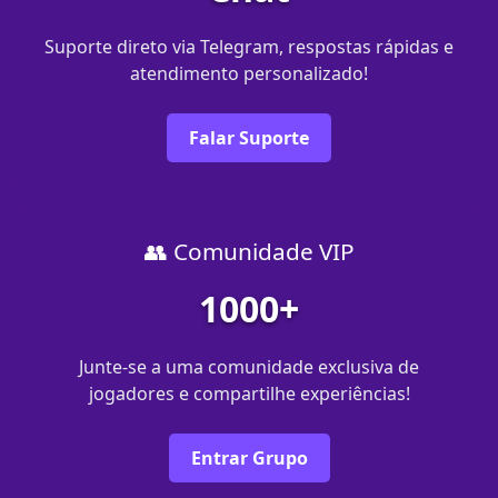
Suporte direto via Telegram, respostas rápidas e
atendimento personalizado!
Falar Suporte
👥 Comunidade VIP
1000+
Junte-se a uma comunidade exclusiva de
jogadores e compartilhe experiências!
Entrar Grupo