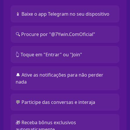
📱 Baixe o app Telegram no seu dispositivo
🔍 Procure por "@7Ywin.ComOficial"
👆 Toque em "Entrar" ou "Join"
🔔 Ative as notificações para não perder
nada
💬 Participe das conversas e interaja
🎁 Receba bônus exclusivos
automaticamente