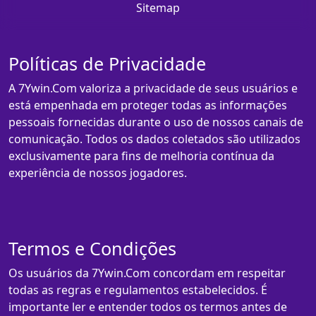
Sitemap
Políticas de Privacidade
A 7Ywin.Com valoriza a privacidade de seus usuários e
está empenhada em proteger todas as informações
pessoais fornecidas durante o uso de nossos canais de
comunicação. Todos os dados coletados são utilizados
exclusivamente para fins de melhoria contínua da
experiência de nossos jogadores.
Termos e Condições
Os usuários da 7Ywin.Com concordam em respeitar
todas as regras e regulamentos estabelecidos. É
importante ler e entender todos os termos antes de