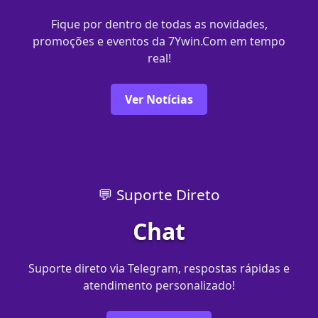
Fique por dentro de todas as novidades,
promoções e eventos da 7Ywin.Com em tempo
real!
Ver Notícias
💬 Suporte Direto
Chat
Suporte direto via Telegram, respostas rápidas e
atendimento personalizado!