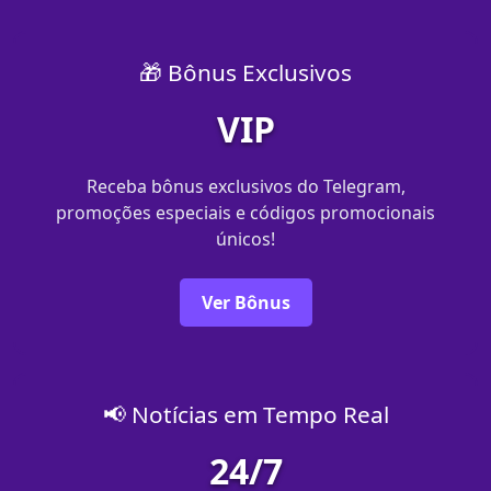
🎁 Bônus Exclusivos
VIP
Receba bônus exclusivos do Telegram,
promoções especiais e códigos promocionais
únicos!
Ver Bônus
📢 Notícias em Tempo Real
24/7