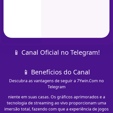
📱 Canal Oficial no Telegram!
📱 Benefícios do Canal
Descubra as vantagens de seguir a 7Ywin.Com no
Telegram
niente em suas casas. Os gráficos aprimorados e a
tecnologia de streaming ao vivo proporcionam uma
imersão total, fazendo com que a experiência de jogos