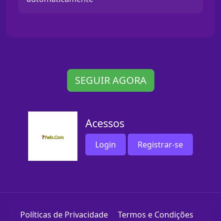
SEGUIR AGORA
Acessos
Login
Registrar-se
Políticas de Privacidade
Termos e Condições