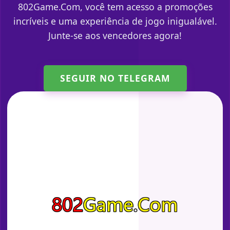
802Game.Com, você tem acesso a promoções
incríveis e uma experiência de jogo inigualável.
Junte-se aos vencedores agora!
SEGUIR NO TELEGRAM