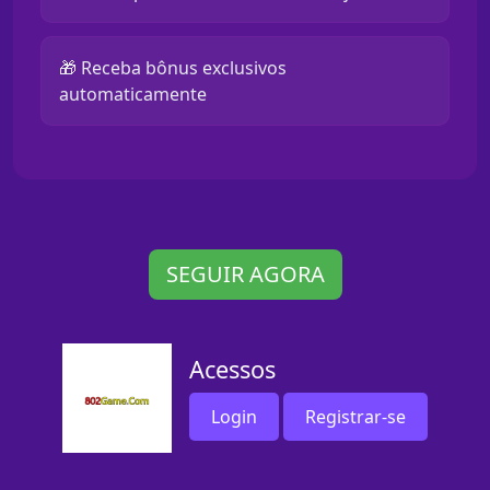
🎁 Receba bônus exclusivos
automaticamente
SEGUIR AGORA
Acessos
Login
Registrar-se