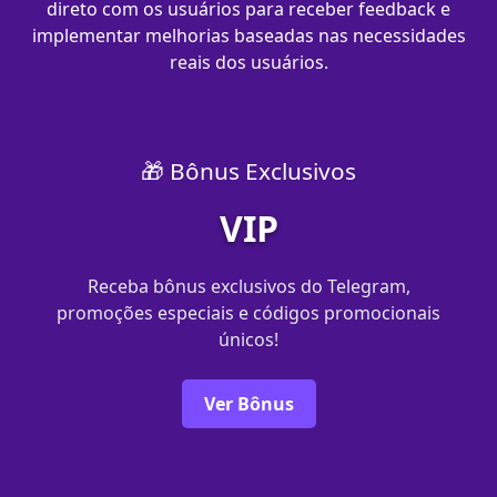
direto com os usuários para receber feedback e
implementar melhorias baseadas nas necessidades
reais dos usuários.
🎁 Bônus Exclusivos
VIP
Receba bônus exclusivos do Telegram,
promoções especiais e códigos promocionais
únicos!
Ver Bônus