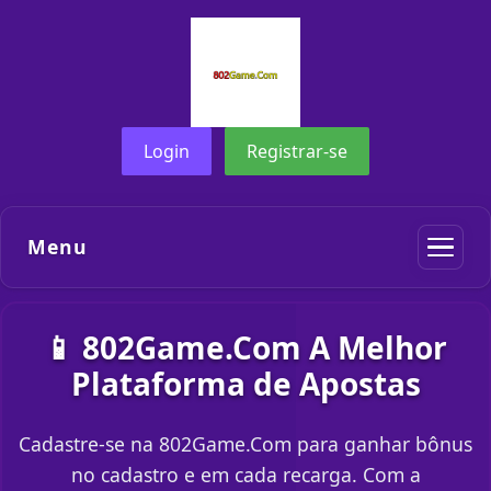
Login
Registrar-se
Menu
📱 802Game.Com A Melhor
Plataforma de Apostas
Cadastre-se na 802Game.Com para ganhar bônus
no cadastro e em cada recarga. Com a