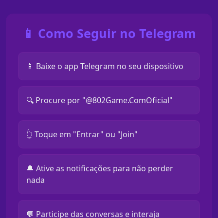
📱 Como Seguir no Telegram
📱 Baixe o app Telegram no seu dispositivo
🔍 Procure por "@802Game.ComOficial"
👆 Toque em "Entrar" ou "Join"
🔔 Ative as notificações para não perder
nada
💬 Participe das conversas e interaja