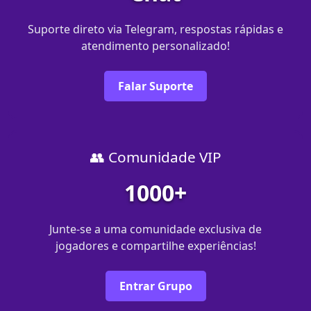
Suporte direto via Telegram, respostas rápidas e
atendimento personalizado!
Falar Suporte
👥 Comunidade VIP
1000+
Junte-se a uma comunidade exclusiva de
jogadores e compartilhe experiências!
Entrar Grupo