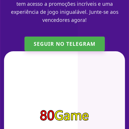
tem acesso a promoções incríveis e uma
experiência de jogo inigualável. Junte-se aos
vencedores agora!
SEGUIR NO TELEGRAM