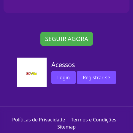
SEGUIR AGORA
Acessos
Login
Registrar-se
Políticas de Privacidade
Termos e Condições
Sitemap