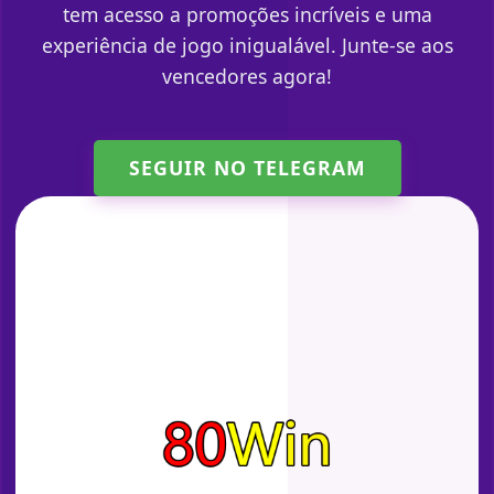
tem acesso a promoções incríveis e uma
experiência de jogo inigualável. Junte-se aos
vencedores agora!
SEGUIR NO TELEGRAM