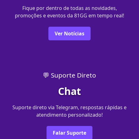
Fique por dentro de todas as novidades,
promoções e eventos da 81GG em tempo real!
Ver Notícias
💬 Suporte Direto
Chat
Suporte direto via Telegram, respostas rápidas e
atendimento personalizado!
Falar Suporte