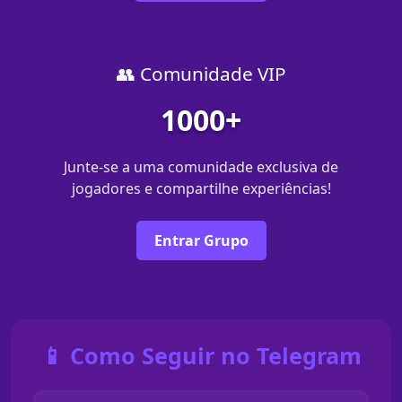
👥 Comunidade VIP
1000+
Junte-se a uma comunidade exclusiva de
jogadores e compartilhe experiências!
Entrar Grupo
📱 Como Seguir no Telegram