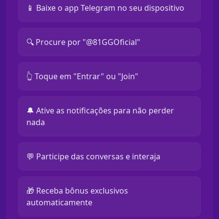
📱 Baixe o app Telegram no seu dispositivo
🔍 Procure por "@81GGOficial"
👆 Toque em "Entrar" ou "Join"
🔔 Ative as notificações para não perder
nada
💬 Participe das conversas e interaja
🎁 Receba bônus exclusivos
automaticamente