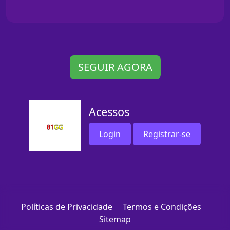
SEGUIR AGORA
Acessos
Login
Registrar-se
Políticas de Privacidade
Termos e Condições
Sitemap