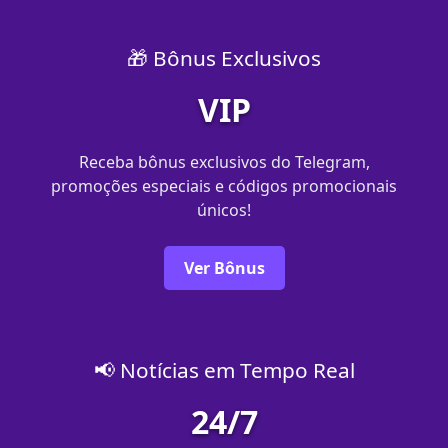
🎁 Bônus Exclusivos
VIP
Receba bônus exclusivos do Telegram,
promoções especiais e códigos promocionais
únicos!
Ver Bônus
📢 Notícias em Tempo Real
24/7