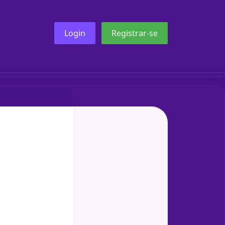
Login
Registrar-se