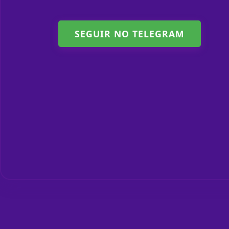
SEGUIR NO TELEGRAM