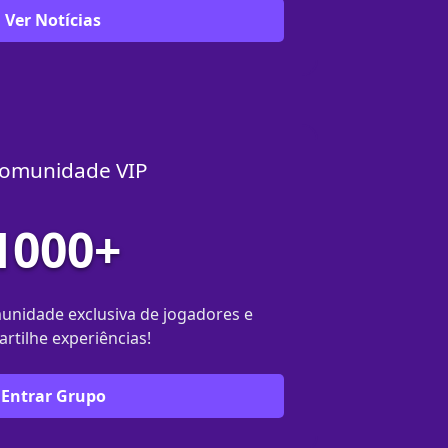
Ver Notícias
Comunidade VIP
1000+
unidade exclusiva de jogadores e
rtilhe experiências!
Entrar Grupo