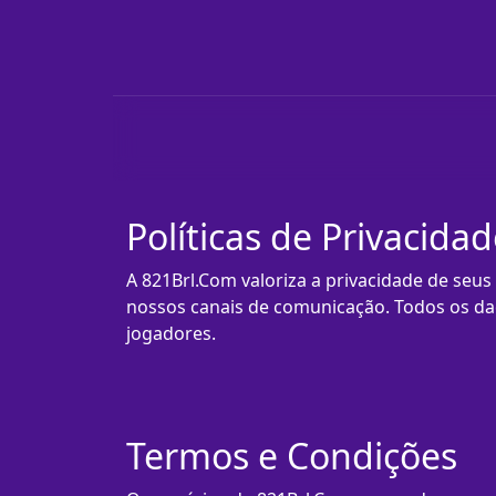
Políticas de Privacida
A 821Brl.Com valoriza a privacidade de seu
nossos canais de comunicação. Todos os dad
jogadores.
Termos e Condições