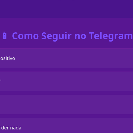
📱 Como Seguir no Telegram
ositivo
"
erder nada