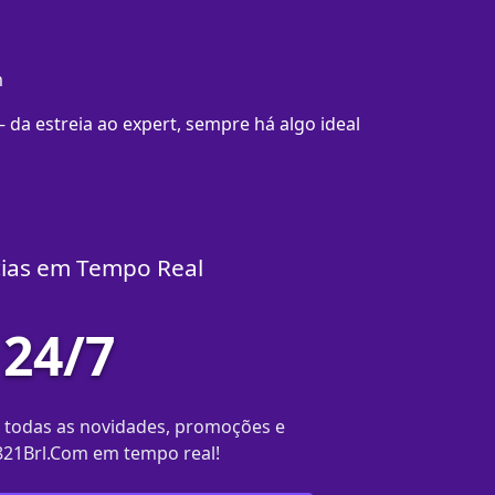
m
 da estreia ao expert, sempre há algo ideal
cias em Tempo Real
24/7
e todas as novidades, promoções e
821Brl.Com em tempo real!