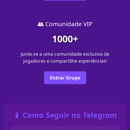
👥 Comunidade VIP
1000+
Junte-se a uma comunidade exclusiva de
jogadores e compartilhe experiências!
Entrar Grupo
📱 Como Seguir no Telegram