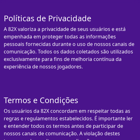
Políticas de Privacidade
A 82X valoriza a privacidade de seus usuários e está
empenhada em proteger todas as informações
pessoais fornecidas durante o uso de nossos canais de
comunicação. Todos os dados coletados são utilizados
exclusivamente para fins de melhoria contínua da
experiência de nossos jogadores.
Termos e Condições
Os usuários da 82X concordam em respeitar todas as
regras e regulamentos estabelecidos. É importante ler
e entender todos os termos antes de participar de
nossos canais de comunicação. A violação destes