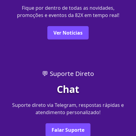
Fique por dentro de todas as novidades,
promoções e eventos da 82X em tempo real!
Ver Notícias
💬 Suporte Direto
Chat
Suporte direto via Telegram, respostas rápidas e
atendimento personalizado!
Falar Suporte