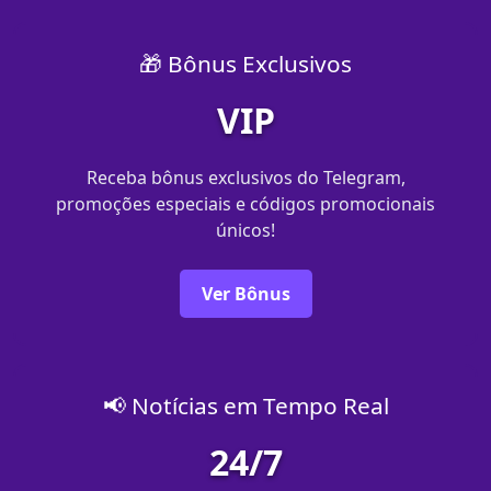
🎁 Bônus Exclusivos
VIP
Receba bônus exclusivos do Telegram,
promoções especiais e códigos promocionais
únicos!
Ver Bônus
📢 Notícias em Tempo Real
24/7