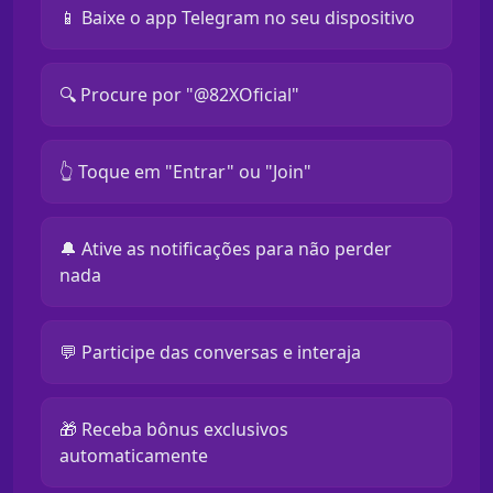
📱 Baixe o app Telegram no seu dispositivo
🔍 Procure por "@82XOficial"
👆 Toque em "Entrar" ou "Join"
🔔 Ative as notificações para não perder
nada
💬 Participe das conversas e interaja
🎁 Receba bônus exclusivos
automaticamente