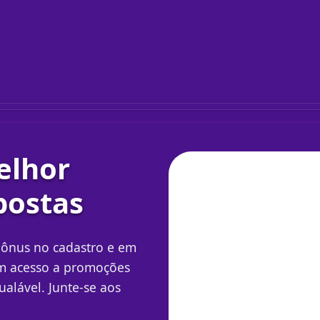
elhor
postas
bônus no cadastro e em
em acesso a promoções
ualável. Junte-se aos