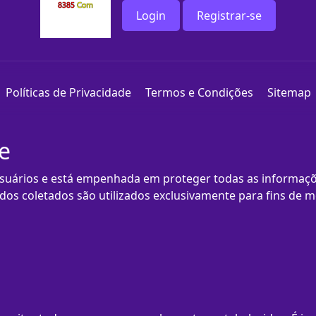
Login
Registrar-se
Políticas de Privacidade
Termos e Condições
Sitemap
de
 usuários e está empenhada em proteger todas as informaçõ
os coletados são utilizados exclusivamente para fins de m