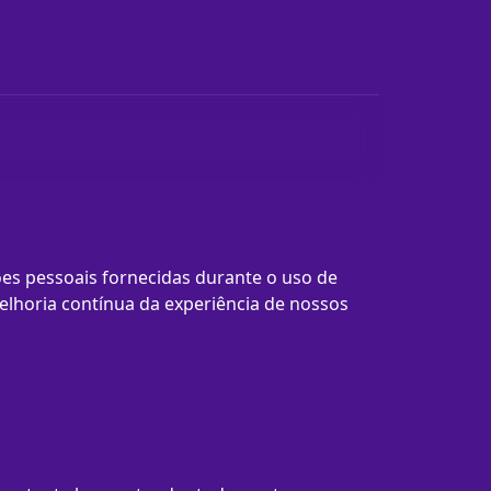
es pessoais fornecidas durante o uso de
elhoria contínua da experiência de nossos