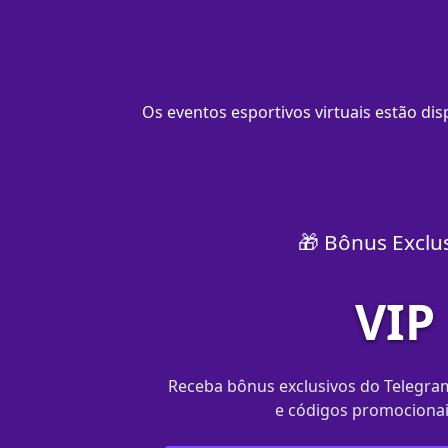
Os eventos esportivos virtuais estão di
🎁 Bônus Exclu
VIP
Receba bônus exclusivos do Telegra
e códigos promocionai