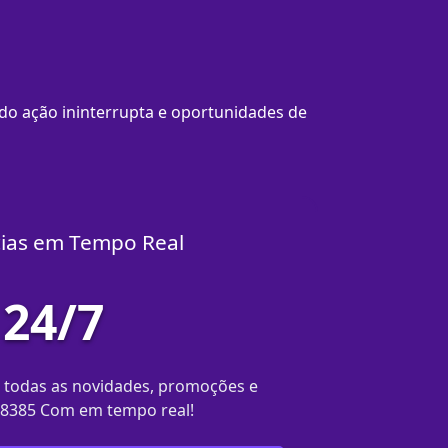
ndo ação ininterrupta e oportunidades de
cias em Tempo Real
24/7
e todas as novidades, promoções e
 8385 Com em tempo real!