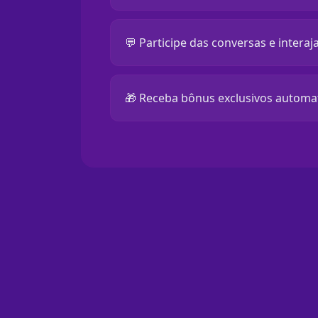
💬 Participe das conversas e interaj
🎁 Receba bônus exclusivos autom