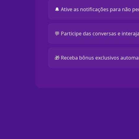
🔔 Ative as notificações para não p
💬 Participe das conversas e interaj
🎁 Receba bônus exclusivos autom