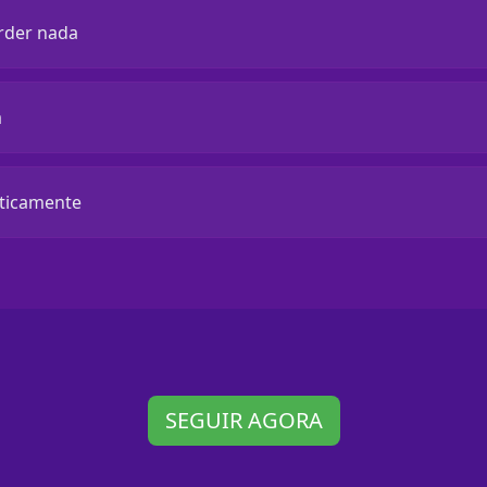
erder nada
a
aticamente
SEGUIR AGORA