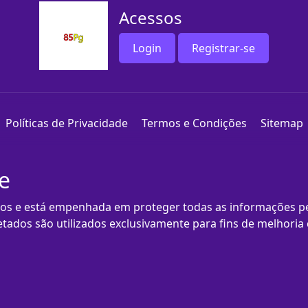
Acessos
Login
Registrar-se
Políticas de Privacidade
Termos e Condições
Sitemap
de
rios e está empenhada em proteger todas as informações p
tados são utilizados exclusivamente para fins de melhoria