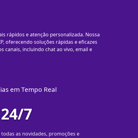
is rápidos e atenção personalizada. Nossa
, oferecendo soluções rápidas e eficazes
s canais, incluindo chat ao vivo, email e
cias em Tempo Real
24/7
e todas as novidades, promoções e