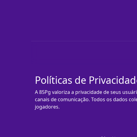
Políticas de Privacida
A 85Pg valoriza a privacidade de seus usuá
canais de comunicação. Todos os dados cole
jogadores.