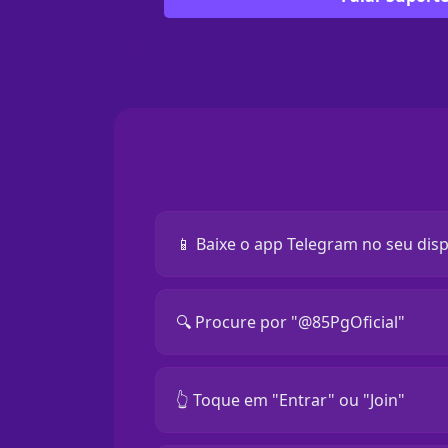
📱 Baixe o app Telegram no seu disp
🔍 Procure por "@85PgOficial"
👆 Toque em "Entrar" ou "Join"