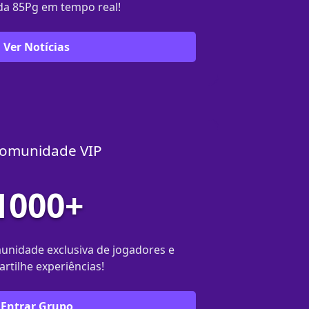
da 85Pg em tempo real!
Ver Notícias
Comunidade VIP
1000+
unidade exclusiva de jogadores e
rtilhe experiências!
Entrar Grupo