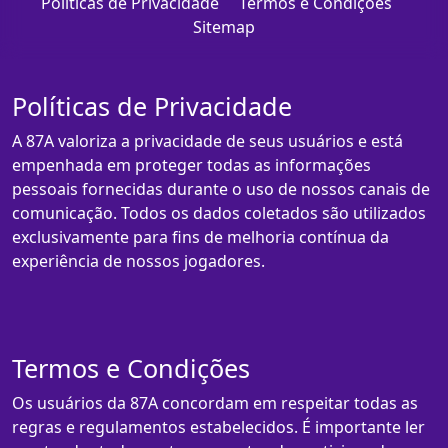
Políticas de Privacidade
Termos e Condições
Sitemap
Políticas de Privacidade
A 87A valoriza a privacidade de seus usuários e está
empenhada em proteger todas as informações
pessoais fornecidas durante o uso de nossos canais de
comunicação. Todos os dados coletados são utilizados
exclusivamente para fins de melhoria contínua da
experiência de nossos jogadores.
Termos e Condições
Os usuários da 87A concordam em respeitar todas as
regras e regulamentos estabelecidos. É importante ler