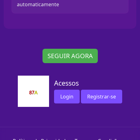
automaticamente
SEGUIR AGORA
Acessos
Login
Registrar-se