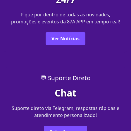
Fique por dentro de todas as novidades,
promoções e eventos da 87A APP em tempo real!
Ver Notícias
💬 Suporte Direto
Chat
Suporte direto via Telegram, respostas rápidas e
atendimento personalizado!