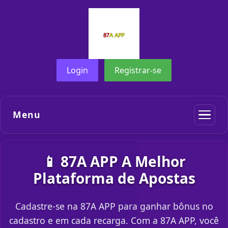
Login
Registrar-se
Menu
📱 87A APP A Melhor
Plataforma de Apostas
Cadastre-se na 87A APP para ganhar bônus no
cadastro e em cada recarga. Com a 87A APP, você