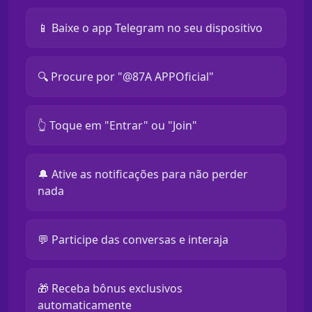
📱 Baixe o app Telegram no seu dispositivo
🔍 Procure por "@87A APPOficial"
👆 Toque em "Entrar" ou "Join"
🔔 Ative as notificações para não perder
nada
💬 Participe das conversas e interaja
🎁 Receba bônus exclusivos
automaticamente