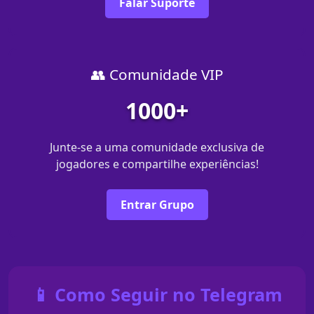
Falar Suporte
👥 Comunidade VIP
1000+
Junte-se a uma comunidade exclusiva de
jogadores e compartilhe experiências!
Entrar Grupo
📱 Como Seguir no Telegram