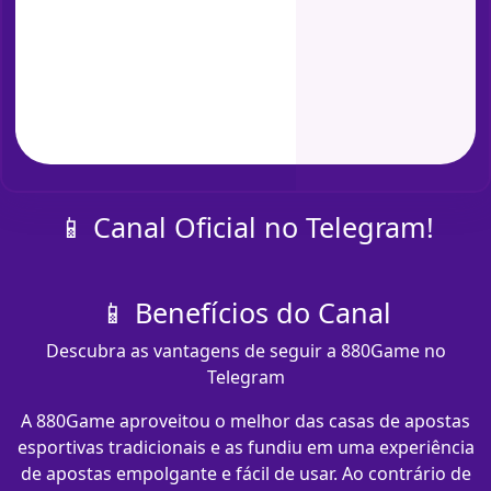
📱 Canal Oficial no Telegram!
📱 Benefícios do Canal
Descubra as vantagens de seguir a 880Game no
Telegram
A 880Game aproveitou o melhor das casas de apostas
esportivas tradicionais e as fundiu em uma experiência
de apostas empolgante e fácil de usar. Ao contrário de