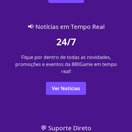
📢 Notícias em Tempo Real
24/7
Fique por dentro de todas as novidades,
promoções e eventos da 880Game em tempo
real!
Ver Notícias
💬 Suporte Direto