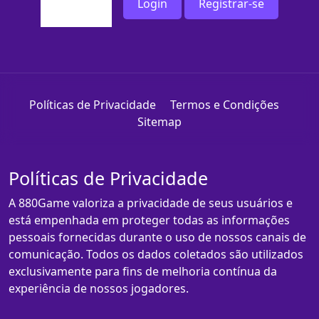
Login
Registrar-se
Políticas de Privacidade
Termos e Condições
Sitemap
Políticas de Privacidade
A 880Game valoriza a privacidade de seus usuários e
está empenhada em proteger todas as informações
pessoais fornecidas durante o uso de nossos canais de
comunicação. Todos os dados coletados são utilizados
exclusivamente para fins de melhoria contínua da
experiência de nossos jogadores.