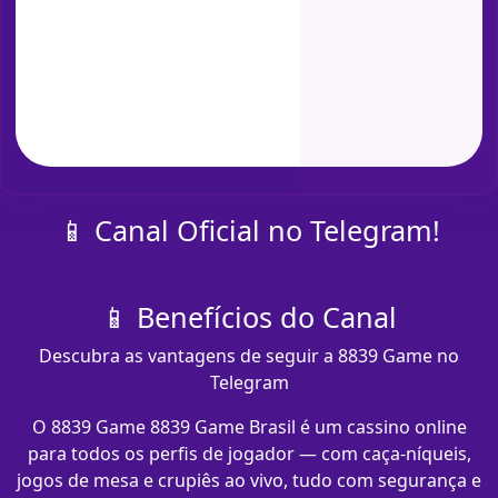
📱 Canal Oficial no Telegram!
📱 Benefícios do Canal
Descubra as vantagens de seguir a 8839 Game no
Telegram
O 8839 Game 8839 Game Brasil é um cassino online
para todos os perfis de jogador — com caça-níqueis,
jogos de mesa e crupiês ao vivo, tudo com segurança e