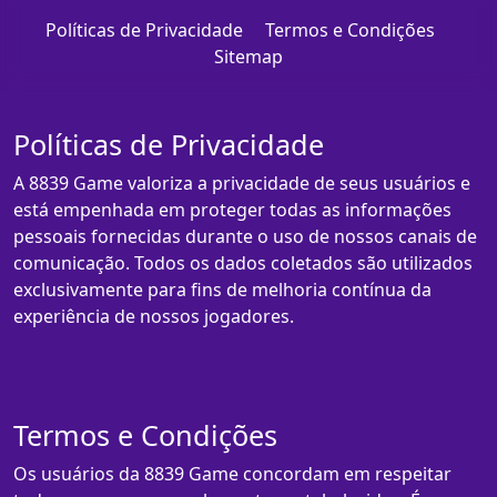
Políticas de Privacidade
Termos e Condições
Sitemap
Políticas de Privacidade
A 8839 Game valoriza a privacidade de seus usuários e
está empenhada em proteger todas as informações
pessoais fornecidas durante o uso de nossos canais de
comunicação. Todos os dados coletados são utilizados
exclusivamente para fins de melhoria contínua da
experiência de nossos jogadores.
Termos e Condições
Os usuários da 8839 Game concordam em respeitar