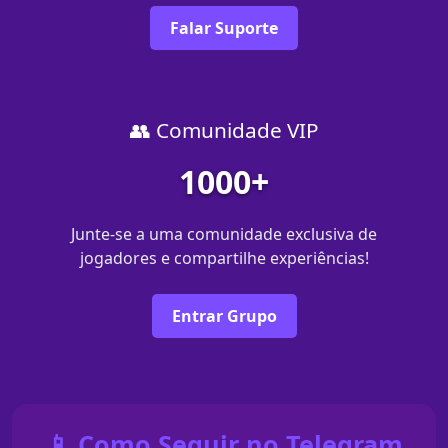
Falar Suporte
👥 Comunidade VIP
1000+
Junte-se a uma comunidade exclusiva de
jogadores e compartilhe experiências!
Entrar Grupo
📱 Como Seguir no Telegram