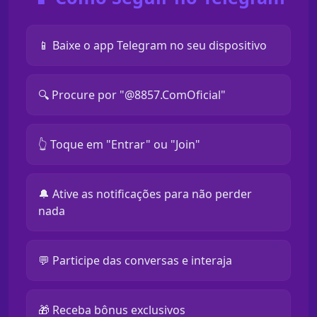
📱 Baixe o app Telegram no seu dispositivo
🔍 Procure por "@8857.ComOficial"
👆 Toque em "Entrar" ou "Join"
🔔 Ative as notificações para não perder
nada
💬 Participe das conversas e interaja
🎁 Receba bônus exclusivos