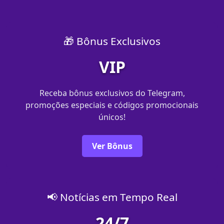
🎁 Bônus Exclusivos
VIP
Receba bônus exclusivos do Telegram,
promoções especiais e códigos promocionais
únicos!
Ver Bônus
📢 Notícias em Tempo Real
24/7