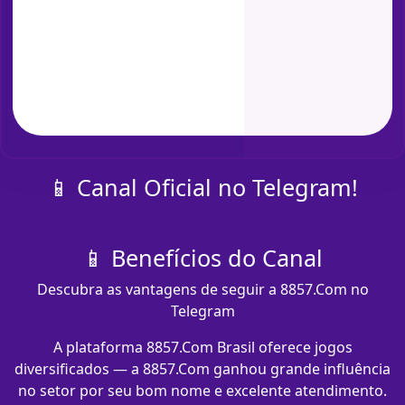
📱 Canal Oficial no Telegram!
📱 Benefícios do Canal
Descubra as vantagens de seguir a 8857.Com no
Telegram
A plataforma 8857.Com Brasil oferece jogos
diversificados — a 8857.Com ganhou grande influência
no setor por seu bom nome e excelente atendimento.