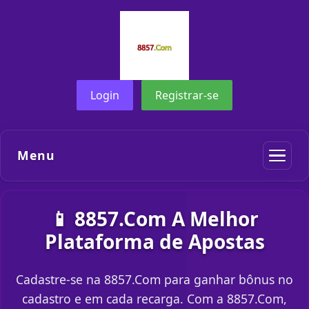
Login
Registrar-se
Menu
📱 8857.Com A Melhor
Plataforma de Apostas
Cadastre-se na 8857.Com para ganhar bônus no
cadastro e em cada recarga. Com a 8857.Com,