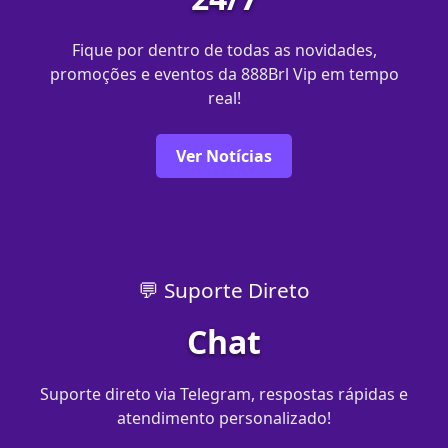
Fique por dentro de todas as novidades,
promoções e eventos da 888Brl Vip em tempo
real!
Ver Notícias
💬 Suporte Direto
Chat
Suporte direto via Telegram, respostas rápidas e
atendimento personalizado!