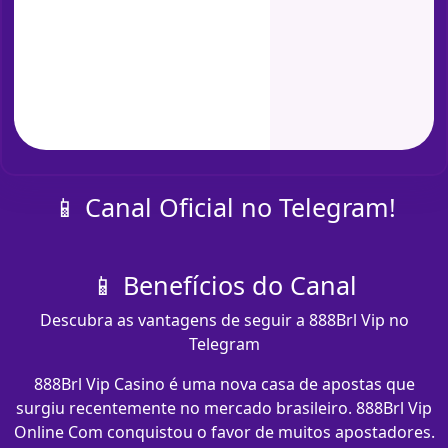
📱 Canal Oficial no Telegram!
📱 Benefícios do Canal
Descubra as vantagens de seguir a 888Brl Vip no
Telegram
888Brl Vip Casino é uma nova casa de apostas que
surgiu recentemente no mercado brasileiro. 888Brl Vip
Online Com conquistou o favor de muitos apostadores.