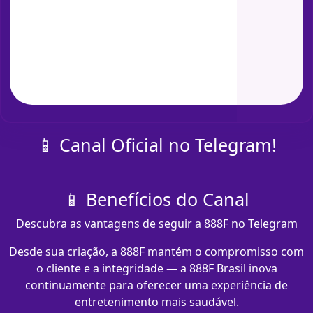
📱 Canal Oficial no Telegram!
📱 Benefícios do Canal
Descubra as vantagens de seguir a 888F no Telegram
Desde sua criação, a 888F mantém o compromisso com
o cliente e a integridade — a 888F Brasil inova
continuamente para oferecer uma experiência de
entretenimento mais saudável.