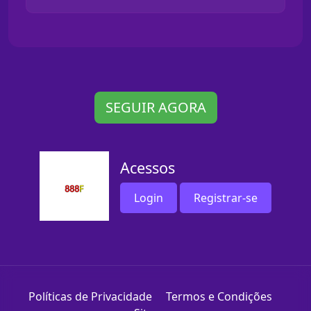
SEGUIR AGORA
Acessos
Login
Registrar-se
Políticas de Privacidade
Termos e Condições