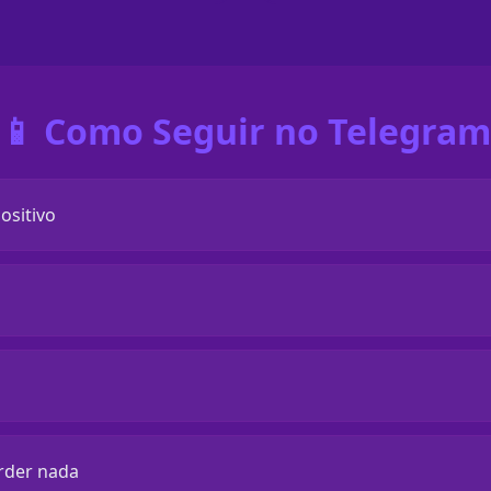
📱 Como Seguir no Telegram
ositivo
erder nada