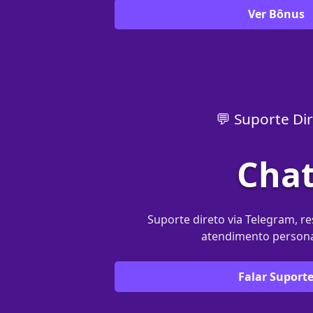
Ver Bônus
💬 Suporte Di
Cha
Suporte direto via Telegram, r
atendimento persona
Falar Suport