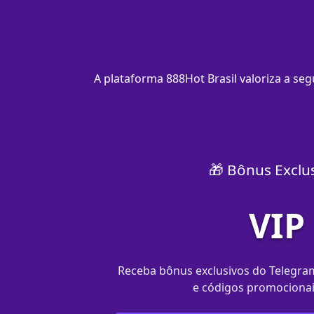
A plataforma 888Hot Brasil valoriza a s
🎁 Bônus Exclu
VIP
Receba bônus exclusivos do Telegra
e códigos promocionai