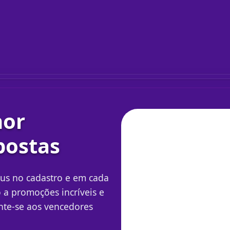
hor
postas
us no cadastro e em cada
 a promoções incríveis e
unte-se aos vencedores