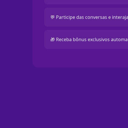
💬 Participe das conversas e interaj
🎁 Receba bônus exclusivos autom