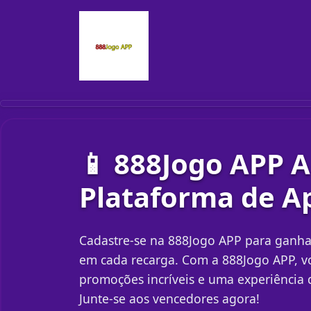
📱 888Jogo APP 
Plataforma de A
Cadastre-se na 888Jogo APP para ganha
em cada recarga. Com a 888Jogo APP, v
promoções incríveis e uma experiência d
Junte-se aos vencedores agora!