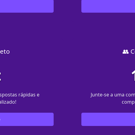
reto
👥 
t
espostas rápidas e
Junte-se a uma com
lizado!
compa
e