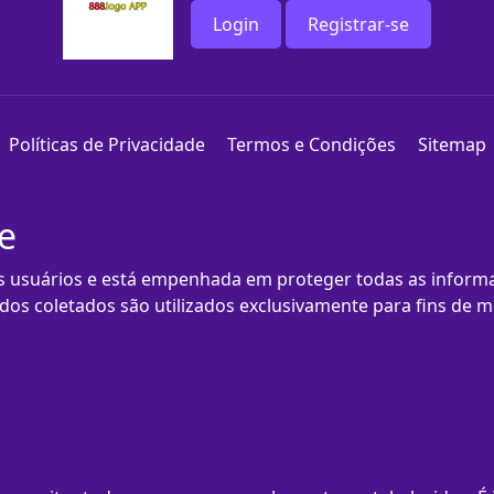
Login
Registrar-se
Políticas de Privacidade
Termos e Condições
Sitemap
de
us usuários e está empenhada em proteger todas as inform
os coletados são utilizados exclusivamente para fins de m