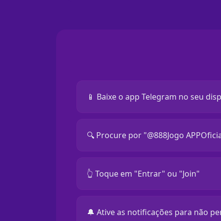
📱 Baixe o app Telegram no seu disp
🔍 Procure por "@888Jogo APPOficia
👆 Toque em "Entrar" ou "Join"
🔔 Ative as notificações para não p