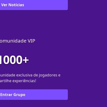
Ver Notícias
Comunidade VIP
1000+
unidade exclusiva de jogadores e
rtilhe experiências!
Entrar Grupo