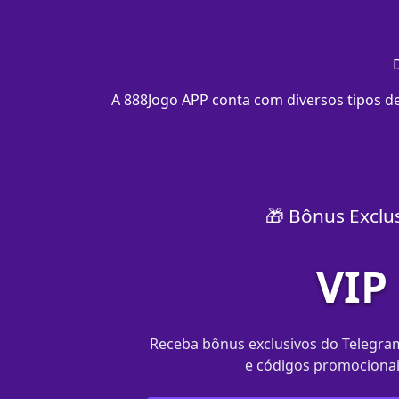
A 888Jogo APP conta com diversos tipos de
🎁 Bônus Exclu
VIP
Receba bônus exclusivos do Telegra
e códigos promocionai