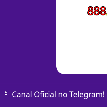
📱 Canal Oficial no Telegram!