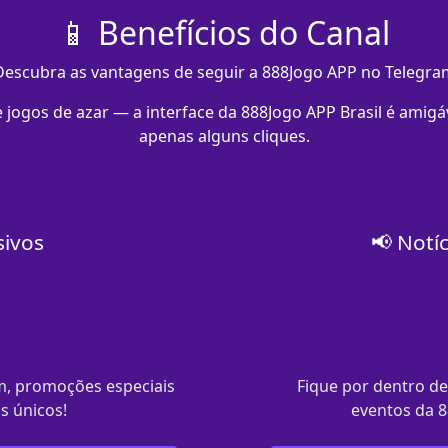
📱 Benefícios do Canal
Descubra as vantagens de seguir a 888Jogo APP no Telegra
 jogos de azar — a interface da 888Jogo APP Brasil é amig
apenas alguns cliques.
sivos
📢 Notí
m, promoções especiais
Fique por dentro d
s únicos!
eventos da 