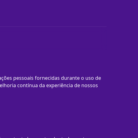
ações pessoais fornecidas durante o uso de
elhoria contínua da experiência de nossos