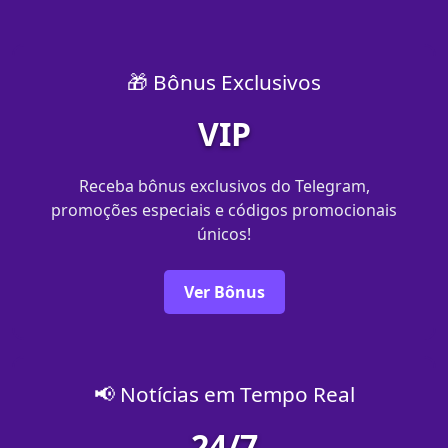
🎁 Bônus Exclusivos
VIP
Receba bônus exclusivos do Telegram,
promoções especiais e códigos promocionais
únicos!
Ver Bônus
📢 Notícias em Tempo Real
24/7