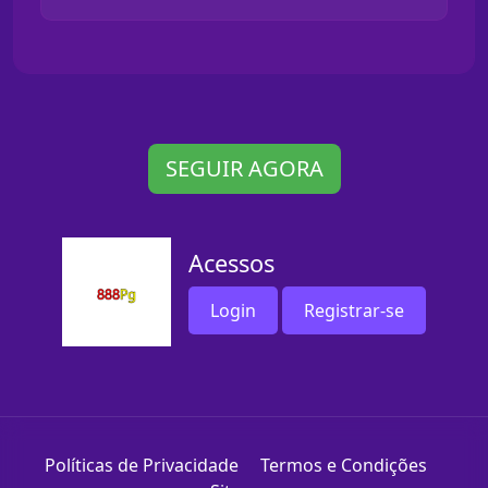
SEGUIR AGORA
Acessos
Login
Registrar-se
Políticas de Privacidade
Termos e Condições