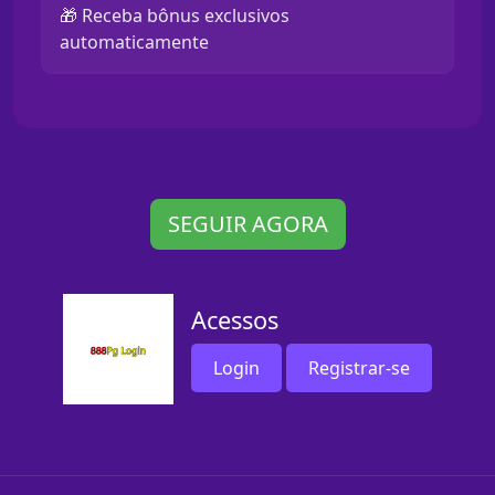
🎁 Receba bônus exclusivos
automaticamente
SEGUIR AGORA
Acessos
Login
Registrar-se