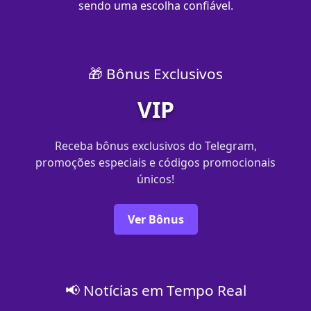
sendo uma escolha confiável.
🎁 Bônus Exclusivos
VIP
Receba bônus exclusivos do Telegram,
promoções especiais e códigos promocionais
únicos!
Ver Bônus
📢 Notícias em Tempo Real