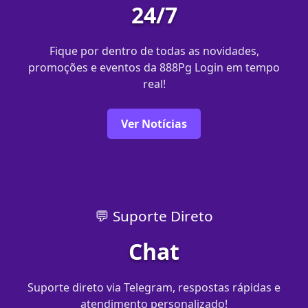
24/7
Fique por dentro de todas as novidades,
promoções e eventos da 888Pg Login em tempo
real!
Ver Notícias
💬 Suporte Direto
Chat
Suporte direto via Telegram, respostas rápidas e
atendimento personalizado!