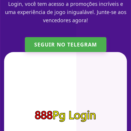
Login, você tem acesso a promoções incríveis e
uma experiência de jogo inigualável. Junte-se aos
vencedores agora!
SEGUIR NO TELEGRAM