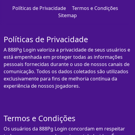
Políticas de Privacidade
Termos e Condições
Sitemap
Políticas de Privacidade
A 888Pg Login valoriza a privacidade de seus usuários e
está empenhada em proteger todas as informações
pessoais fornecidas durante o uso de nossos canais de
comunicação. Todos os dados coletados são utilizados
exclusivamente para fins de melhoria contínua da
experiência de nossos jogadores.
Termos e Condições
Os usuários da 888Pg Login concordam em respeitar