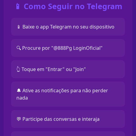
📱 Como Seguir no Telegram
📱 Baixe o app Telegram no seu dispositivo
🔍 Procure por "@888Pg LoginOficial"
👆 Toque em "Entrar" ou "Join"
🔔 Ative as notificações para não perder
nada
💬 Participe das conversas e interaja