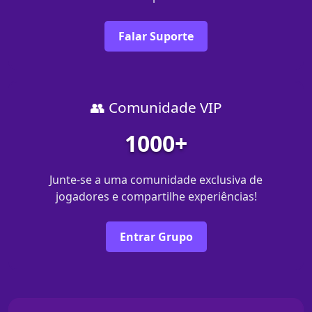
Falar Suporte
👥 Comunidade VIP
1000+
Junte-se a uma comunidade exclusiva de
jogadores e compartilhe experiências!
Entrar Grupo