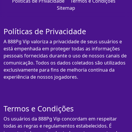
Políticas de Privacidade
Termos e Condições
Sitemap
Políticas de Privacidade
A 888Pg Vip valoriza a privacidade de seus usuários e
está empenhada em proteger todas as informações
pessoais fornecidas durante o uso de nossos canais de
comunicação. Todos os dados coletados são utilizados
exclusivamente para fins de melhoria contínua da
experiência de nossos jogadores.
Termos e Condições
Os usuários da 888Pg Vip concordam em respeitar
todas as regras e regulamentos estabelecidos. É