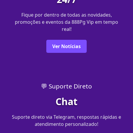
Fique por dentro de todas as novidades,
promoções e eventos da 888Pg Vip em tempo
real!
Ver Notícias
💬 Suporte Direto
Chat
Suporte direto via Telegram, respostas rápidas e
atendimento personalizado!