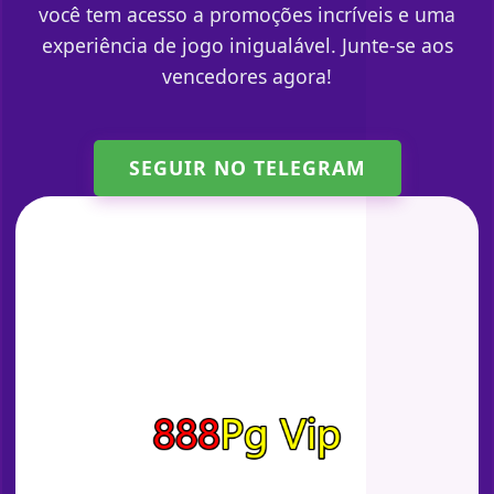
você tem acesso a promoções incríveis e uma
experiência de jogo inigualável. Junte-se aos
vencedores agora!
SEGUIR NO TELEGRAM