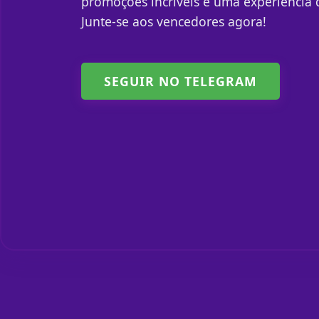
promoções incríveis e uma experiência d
Junte-se aos vencedores agora!
SEGUIR NO TELEGRAM