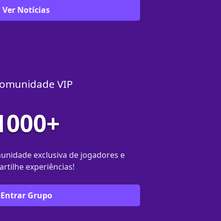
Ver Notícias
Comunidade VIP
1000+
unidade exclusiva de jogadores e
rtilhe experiências!
Entrar Grupo