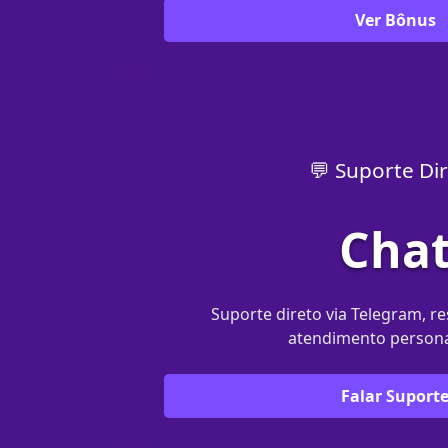
Ver Bônus
💬 Suporte Di
Cha
Suporte direto via Telegram, r
atendimento persona
Falar Suport