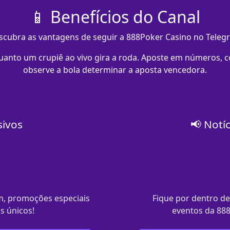
📱 Benefícios do Canal
scubra as vantagens de seguir a 888Poker Casino no Teleg
uanto um crupiê ao vivo gira a roda. Aposte em números, c
observe a bola determinar a aposta vencedora.
sivos
📢 Notí
m, promoções especiais
Fique por dentro d
s únicos!
eventos da 88