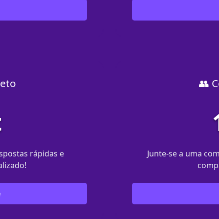
reto
👥 
t
espostas rápidas e
Junte-se a uma com
lizado!
compa
e