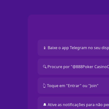
📱 Baixe o app Telegram no seu disp
🔍 Procure por "@888Poker CasinoOf
👆 Toque em "Entrar" ou "Join"
🔔 Ative as notificações para não p