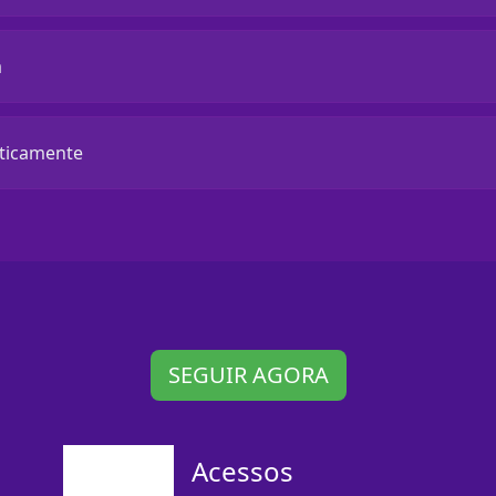
a
aticamente
SEGUIR AGORA
Acessos