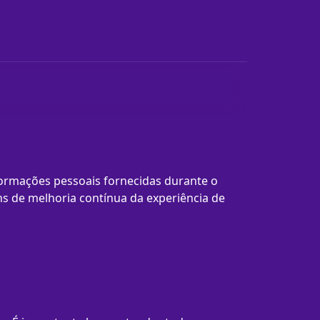
formações pessoais fornecidas durante o
ns de melhoria contínua da experiência de