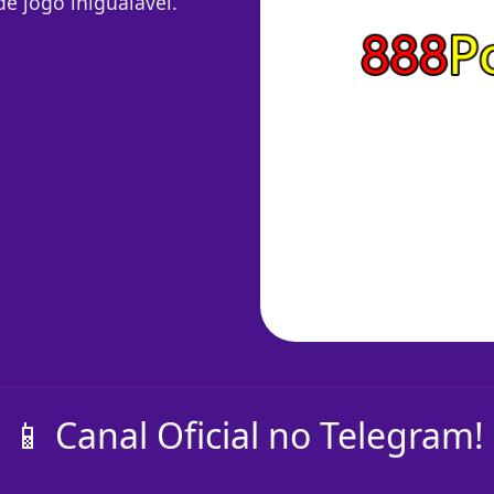
e jogo inigualável.
📱 Canal Oficial no Telegram!