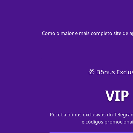
Como o maior e mais completo site de ap
🎁 Bônus Exclu
VIP
Receba bônus exclusivos do Telegra
e códigos promocionai