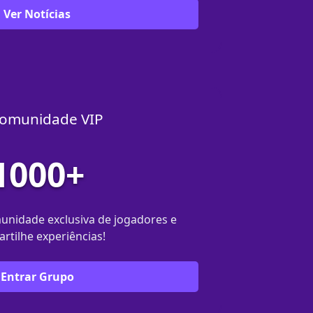
Ver Notícias
Comunidade VIP
1000+
unidade exclusiva de jogadores e
rtilhe experiências!
Entrar Grupo