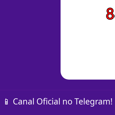
📱 Canal Oficial no Telegram!