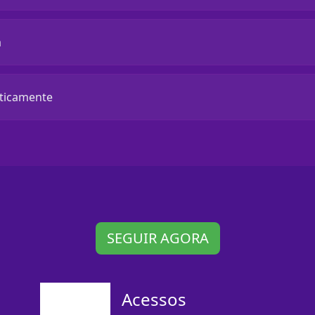
a
aticamente
SEGUIR AGORA
Acessos