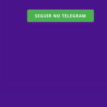
SEGUIR NO TELEGRAM