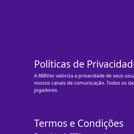
Políticas de Privacida
A 888Ves valoriza a privacidade de seus us
nossos canais de comunicação. Todos os dad
jogadores.
Termos e Condições