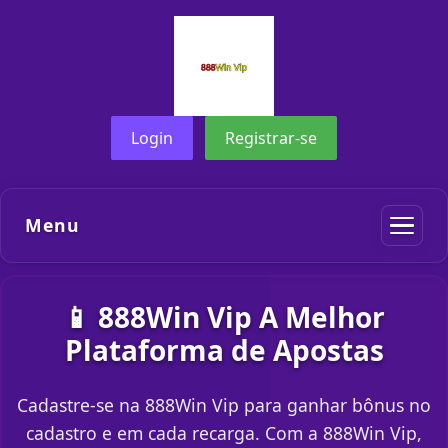
Login
Registrar-se
Menu
📱 888Win Vip A Melhor
Plataforma de Apostas
Cadastre-se na 888Win Vip para ganhar bônus no
cadastro e em cada recarga. Com a 888Win Vip,