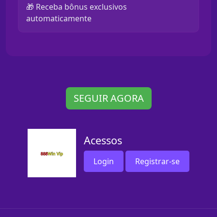
🎁 Receba bônus exclusivos
automaticamente
SEGUIR AGORA
Acessos
Login
Registrar-se