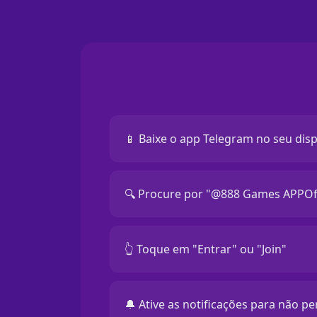
📱 Baixe o app Telegram no seu disp
🔍 Procure por "@888 Games APPOfi
👆 Toque em "Entrar" ou "Join"
🔔 Ative as notificações para não p