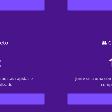
reto
👥 
t
espostas rápidas e
Junte-se a uma com
lizado!
compa
e