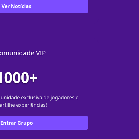
Ver Notícias
Comunidade VIP
1000+
unidade exclusiva de jogadores e
rtilhe experiências!
Entrar Grupo