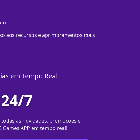
ram
sso aos recursos e aprimoramentos mais
cias em Tempo Real
24/7
e todas as novidades, promoções e
8 Games APP em tempo real!