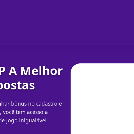
P A Melhor
postas
har bônus no cadastro e
 você tem acesso a
e jogo inigualável.