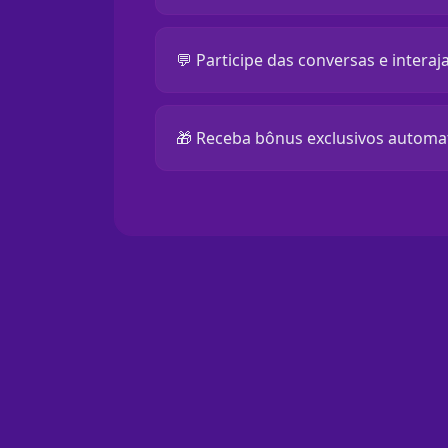
💬 Participe das conversas e interaj
🎁 Receba bônus exclusivos autom