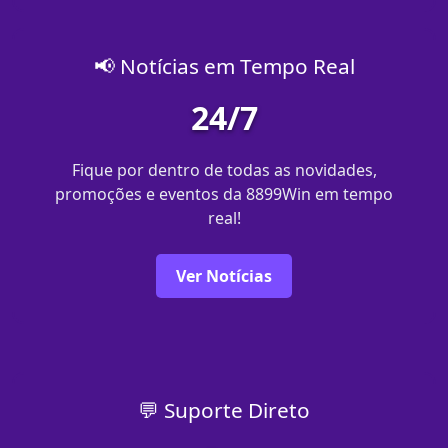
📢 Notícias em Tempo Real
24/7
Fique por dentro de todas as novidades,
promoções e eventos da 8899Win em tempo
real!
Ver Notícias
💬 Suporte Direto