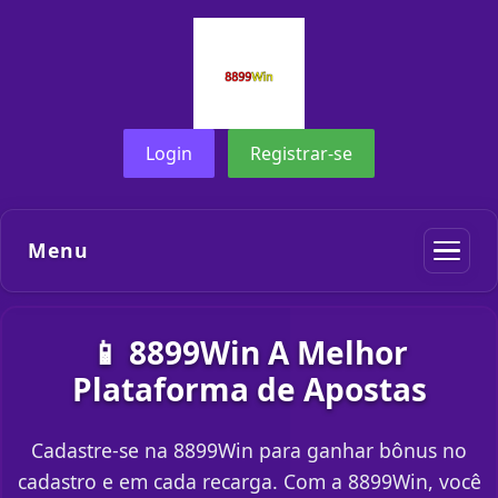
Login
Registrar-se
Menu
📱 8899Win A Melhor
Plataforma de Apostas
Cadastre-se na 8899Win para ganhar bônus no
cadastro e em cada recarga. Com a 8899Win, você