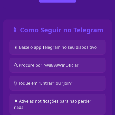
📱 Como Seguir no Telegram
📱 Baixe o app Telegram no seu dispositivo
🔍 Procure por "@8899WinOficial"
👆 Toque em "Entrar" ou "Join"
🔔 Ative as notificações para não perder
nada