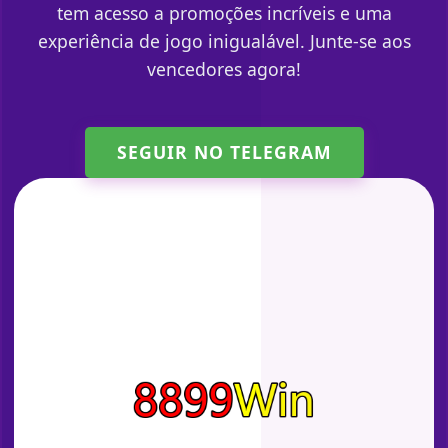
tem acesso a promoções incríveis e uma
experiência de jogo inigualável. Junte-se aos
vencedores agora!
SEGUIR NO TELEGRAM