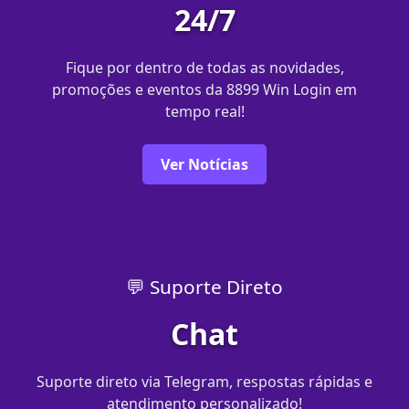
24/7
Fique por dentro de todas as novidades,
promoções e eventos da 8899 Win Login em
tempo real!
Ver Notícias
💬 Suporte Direto
Chat
Suporte direto via Telegram, respostas rápidas e
atendimento personalizado!