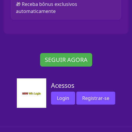
🎁 Receba bônus exclusivos
automaticamente
SEGUIR AGORA
Acessos
Login
Registrar-se