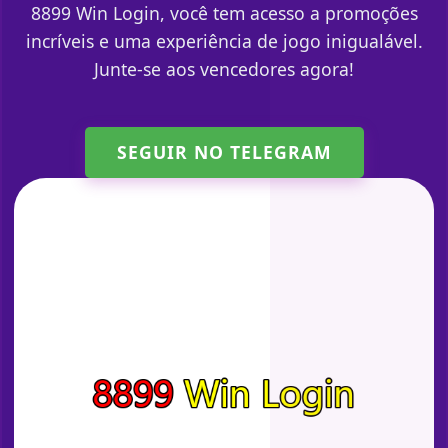
8899 Win Login, você tem acesso a promoções
incríveis e uma experiência de jogo inigualável.
Junte-se aos vencedores agora!
SEGUIR NO TELEGRAM