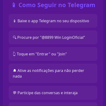
📱 Como Seguir no Telegram
📱 Baixe o app Telegram no seu dispositivo
🔍 Procure por "@8899 Win LoginOficial"
👆 Toque em "Entrar" ou "Join"
🔔 Ative as notificações para não perder
nada
💬 Participe das conversas e interaja