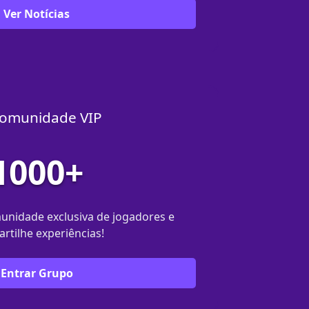
Ver Notícias
Comunidade VIP
1000+
unidade exclusiva de jogadores e
rtilhe experiências!
Entrar Grupo