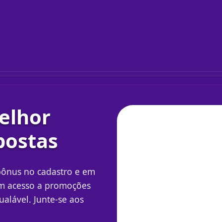
elhor
postas
bônus no cadastro e em
em acesso a promoções
ualável. Junte-se aos