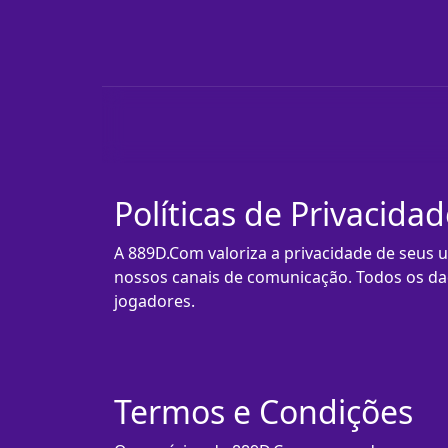
Políticas de Privacida
A 889D.Com valoriza a privacidade de seus
nossos canais de comunicação. Todos os dad
jogadores.
Termos e Condições