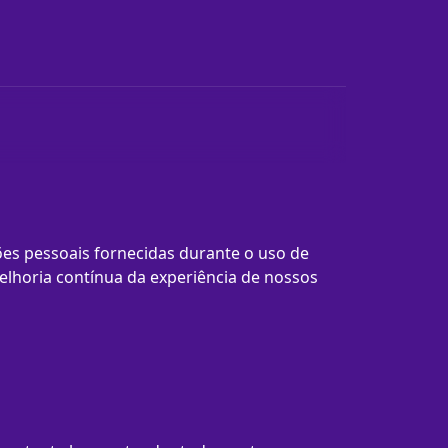
es pessoais fornecidas durante o uso de
elhoria contínua da experiência de nossos