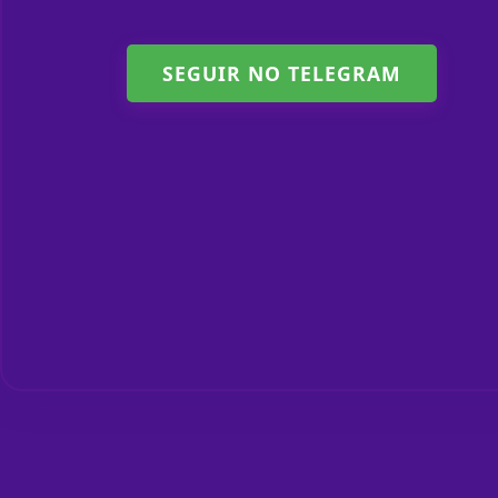
SEGUIR NO TELEGRAM