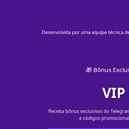
Desenvolvida por uma equipe técnica de 
🎁 Bônus Exclu
VIP
Receba bônus exclusivos do Telegra
e códigos promocionai