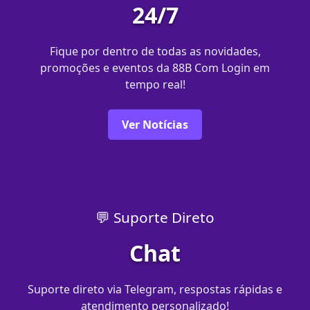
24/7
Fique por dentro de todas as novidades,
promoções e eventos da 88B Com Login em
tempo real!
Ver Notícias
💬 Suporte Direto
Chat
Suporte direto via Telegram, respostas rápidas e
atendimento personalizado!