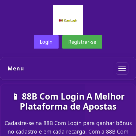
Login
Registrar-se
Menu
📱 88B Com Login A Melhor
Plataforma de Apostas
Cadastre-se na 88B Com Login para ganhar bônus
no cadastro e em cada recarga. Com a 88B Com