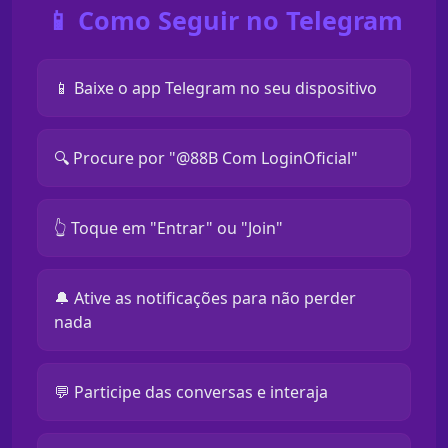
📱 Como Seguir no Telegram
📱 Baixe o app Telegram no seu dispositivo
🔍 Procure por "@88B Com LoginOficial"
👆 Toque em "Entrar" ou "Join"
🔔 Ative as notificações para não perder
nada
💬 Participe das conversas e interaja