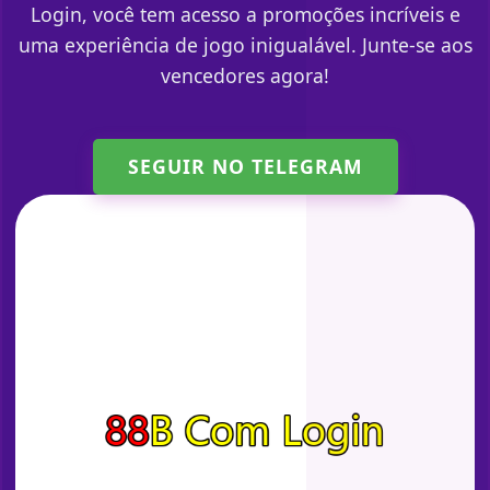
Login, você tem acesso a promoções incríveis e
uma experiência de jogo inigualável. Junte-se aos
vencedores agora!
SEGUIR NO TELEGRAM