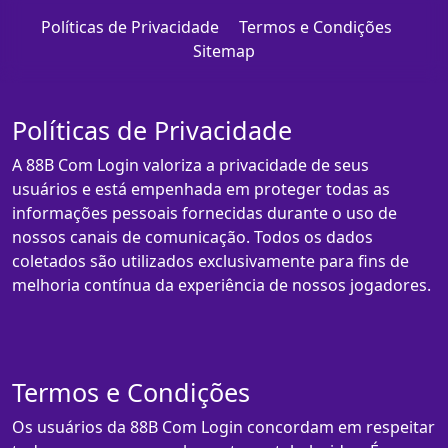
Políticas de Privacidade
Termos e Condições
Sitemap
Políticas de Privacidade
A 88B Com Login valoriza a privacidade de seus
usuários e está empenhada em proteger todas as
informações pessoais fornecidas durante o uso de
nossos canais de comunicação. Todos os dados
coletados são utilizados exclusivamente para fins de
melhoria contínua da experiência de nossos jogadores.
Termos e Condições
Os usuários da 88B Com Login concordam em respeitar