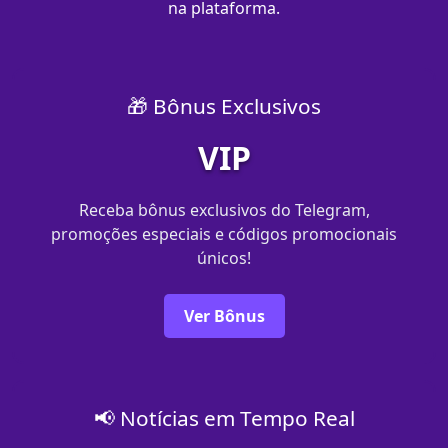
na plataforma.
🎁 Bônus Exclusivos
VIP
Receba bônus exclusivos do Telegram,
promoções especiais e códigos promocionais
únicos!
Ver Bônus
📢 Notícias em Tempo Real