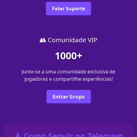
Falar Suporte
👥 Comunidade VIP
1000+
Junte-se a uma comunidade exclusiva de
jogadores e compartilhe experiências!
Entrar Grupo
📱 Como Seguir no Telegram