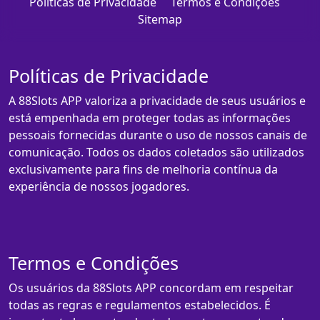
Políticas de Privacidade
Termos e Condições
Sitemap
Políticas de Privacidade
A 88Slots APP valoriza a privacidade de seus usuários e
está empenhada em proteger todas as informações
pessoais fornecidas durante o uso de nossos canais de
comunicação. Todos os dados coletados são utilizados
exclusivamente para fins de melhoria contínua da
experiência de nossos jogadores.
Termos e Condições
Os usuários da 88Slots APP concordam em respeitar
todas as regras e regulamentos estabelecidos. É