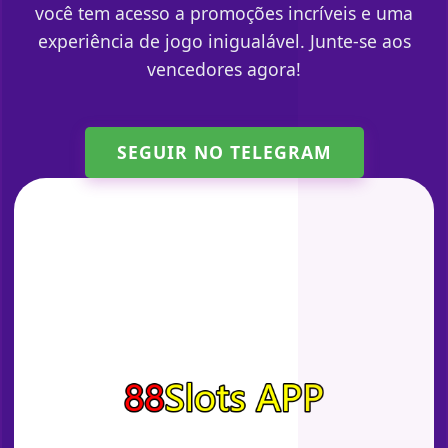
você tem acesso a promoções incríveis e uma
experiência de jogo inigualável. Junte-se aos
vencedores agora!
SEGUIR NO TELEGRAM