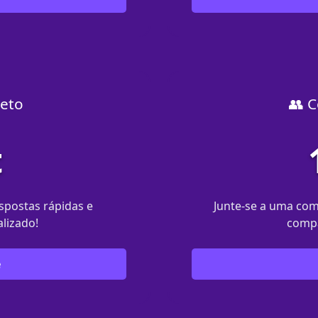
reto
👥 
t
espostas rápidas e
Junte-se a uma com
lizado!
compa
e