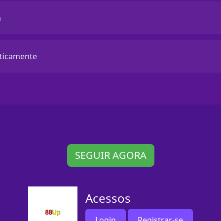
a
aticamente
SEGUIR AGORA
Acessos
Login
Registrar-se