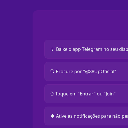
📱 Baixe o app Telegram no seu disp
🔍 Procure por "@88UpOficial"
👆 Toque em "Entrar" ou "Join"
🔔 Ative as notificações para não p