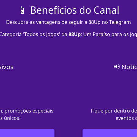
📱 Benefícios do Canal
Descubra as vantagens de seguir a 88Up no Telegram
Categoria 'Todos os Jogos' da
88Up
: Um Paraíso para os Jo
sivos
📢 Notí
m, promoções especiais
Fique por dentro d
s únicos!
eventos 