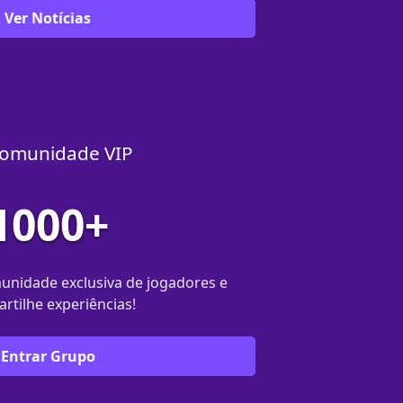
Ver Notícias
Comunidade VIP
1000+
unidade exclusiva de jogadores e
rtilhe experiências!
Entrar Grupo