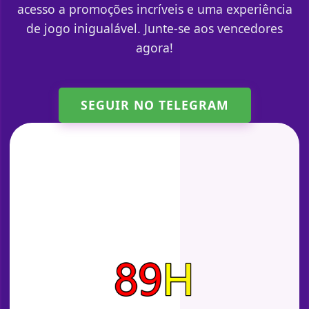
acesso a promoções incríveis e uma experiência
de jogo inigualável. Junte-se aos vencedores
agora!
SEGUIR NO TELEGRAM