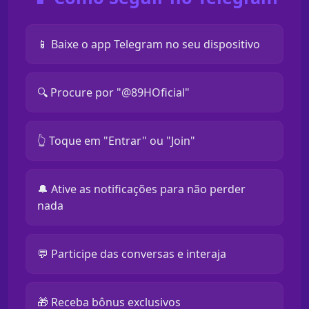
📱 Baixe o app Telegram no seu dispositivo
🔍 Procure por "@89HOficial"
👆 Toque em "Entrar" ou "Join"
🔔 Ative as notificações para não perder
nada
💬 Participe das conversas e interaja
🎁 Receba bônus exclusivos