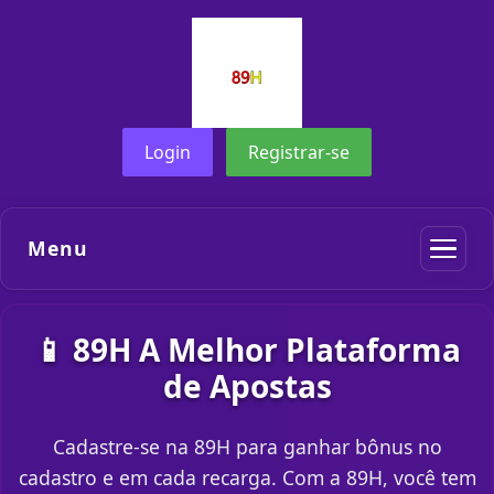
Login
Registrar-se
Menu
📱 89H A Melhor Plataforma
de Apostas
Cadastre-se na 89H para ganhar bônus no
cadastro e em cada recarga. Com a 89H, você tem