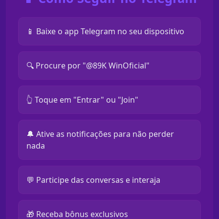
📱 Baixe o app Telegram no seu dispositivo
🔍 Procure por "@89K WinOficial"
👆 Toque em "Entrar" ou "Join"
🔔 Ative as notificações para não perder
nada
💬 Participe das conversas e interaja
🎁 Receba bônus exclusivos