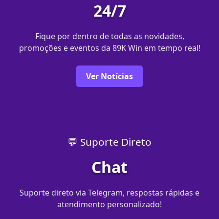
24/7
Fique por dentro de todas as novidades,
promoções e eventos da 89K Win em tempo real!
Ver Notícias
💬 Suporte Direto
Chat
Suporte direto via Telegram, respostas rápidas e
atendimento personalizado!