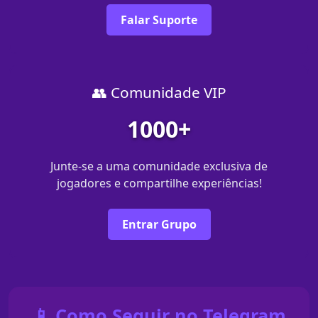
Falar Suporte
👥 Comunidade VIP
1000+
Junte-se a uma comunidade exclusiva de
jogadores e compartilhe experiências!
Entrar Grupo
📱 Como Seguir no Telegram