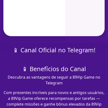
📱 Canal Oficial no Telegram!
📱 Benefícios do Canal
Descubra as vantagens de seguir a 89Vip Game no
Telegram
Com presentes incríveis para novos e antigos usuários,
a 89Vip Game oferece recompensas por tarefas —
complete missões e ganhe bônus elevados da 89Vip