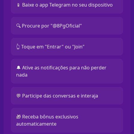
📱 Baixe o app Telegram no seu dispositivo
🔍 Procure por "@8PgOficial"
👆 Toque em "Entrar" ou "Join"
🔔 Ative as notificações para não perder
nada
💬 Participe das conversas e interaja
🎁 Receba bônus exclusivos
automaticamente