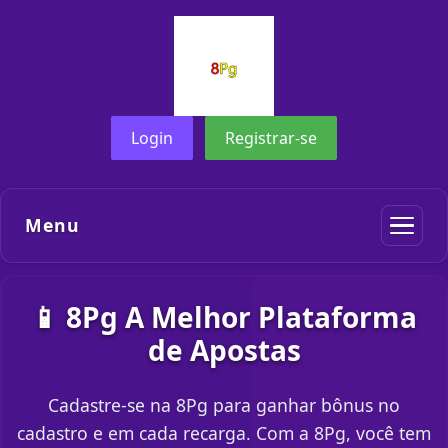
Login
Registrar-se
Menu
📱 8Pg A Melhor Plataforma
de Apostas
Cadastre-se na 8Pg para ganhar bônus no
cadastro e em cada recarga. Com a 8Pg, você tem