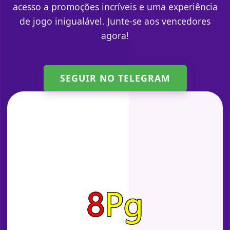
acesso a promoções incríveis e uma experiência
de jogo inigualável. Junte-se aos vencedores
agora!
SEGUIR NO TELEGRAM