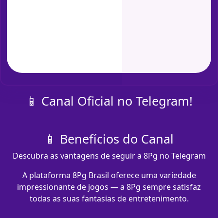
📱 Canal Oficial no Telegram!
📱 Benefícios do Canal
Descubra as vantagens de seguir a 8Pg no Telegram
A plataforma 8Pg Brasil oferece uma variedade
impressionante de jogos — a 8Pg sempre satisfaz
todas as suas fantasias de entretenimento.