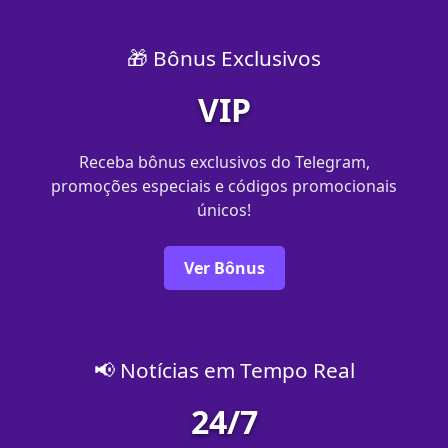
🎁 Bônus Exclusivos
VIP
Receba bônus exclusivos do Telegram,
promoções especiais e códigos promocionais
únicos!
Ver Bônus
📢 Notícias em Tempo Real
24/7