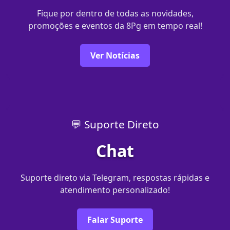
Fique por dentro de todas as novidades,
promoções e eventos da 8Pg em tempo real!
Ver Notícias
💬 Suporte Direto
Chat
Suporte direto via Telegram, respostas rápidas e
atendimento personalizado!
Falar Suporte