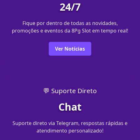
24/7
Fique por dentro de todas as novidades,
promoções e eventos da 8Pg Slot em tempo real!
Ver Notícias
💬 Suporte Direto
Chat
Suporte direto via Telegram, respostas rápidas e
atendimento personalizado!