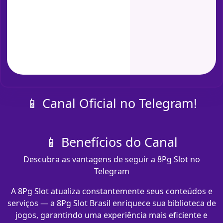
📱 Canal Oficial no Telegram!
📱 Benefícios do Canal
Descubra as vantagens de seguir a 8Pg Slot no
Telegram
A 8Pg Slot atualiza constantemente seus conteúdos e
serviços — a 8Pg Slot Brasil enriquece sua biblioteca de
jogos, garantindo uma experiência mais eficiente e