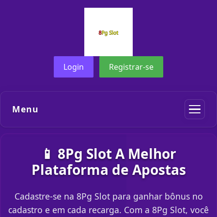
Login
Registrar-se
Menu
📱 8Pg Slot A Melhor
Plataforma de Apostas
Cadastre-se na 8Pg Slot para ganhar bônus no
cadastro e em cada recarga. Com a 8Pg Slot, você