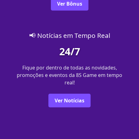
Ver Bônus
📢 Notícias em Tempo Real
24/7
Fique por dentro de todas as novidades,
promoções e eventos da 8S Game em tempo
real!
Ver Notícias