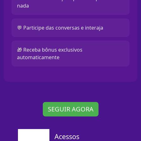
nada
💬 Participe das conversas e interaja
🎁 Receba bônus exclusivos
automaticamente
SEGUIR AGORA
Acessos