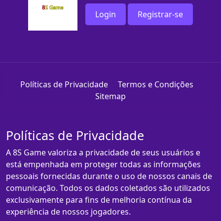
Login
Registrar-se
Políticas de Privacidade
Termos e Condições
Sitemap
Políticas de Privacidade
A 8S Game valoriza a privacidade de seus usuários e
está empenhada em proteger todas as informações
pessoais fornecidas durante o uso de nossos canais de
comunicação. Todos os dados coletados são utilizados
exclusivamente para fins de melhoria contínua da
experiência de nossos jogadores.