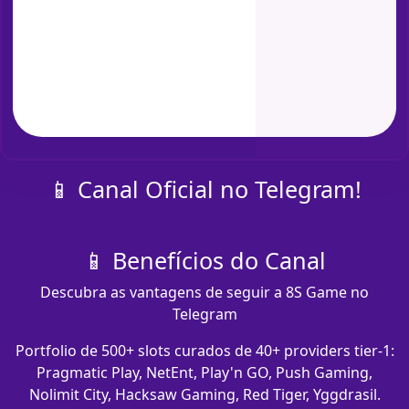
📱 Canal Oficial no Telegram!
📱 Benefícios do Canal
Descubra as vantagens de seguir a 8S Game no
Telegram
Portfolio de 500+ slots curados de 40+ providers tier-1:
Pragmatic Play, NetEnt, Play'n GO, Push Gaming,
Nolimit City, Hacksaw Gaming, Red Tiger, Yggdrasil.