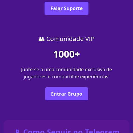
Falar Suporte
👥 Comunidade VIP
1000+
Junte-se a uma comunidade exclusiva de
jogadores e compartilhe experiências!
Entrar Grupo
📱 Como Seguir no Telegram