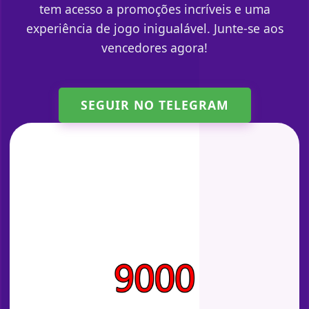
tem acesso a promoções incríveis e uma
experiência de jogo inigualável. Junte-se aos
vencedores agora!
SEGUIR NO TELEGRAM