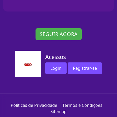
SEGUIR AGORA
Acessos
Login
Registrar-se
Políticas de Privacidade
Termos e Condições
Sitemap