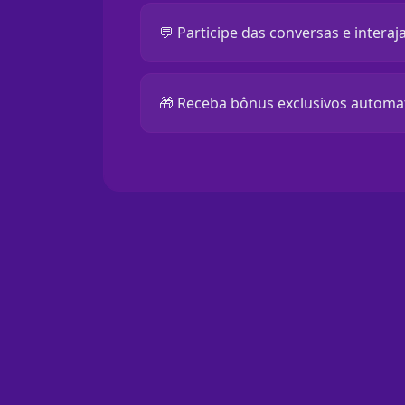
💬 Participe das conversas e interaj
🎁 Receba bônus exclusivos autom