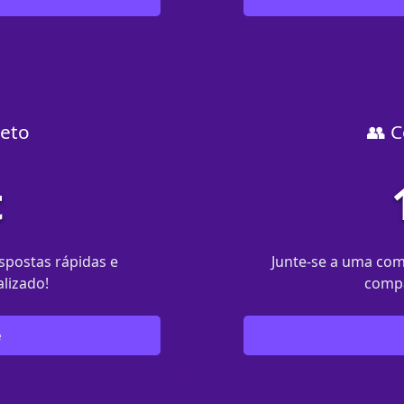
reto
👥 
t
espostas rápidas e
Junte-se a uma com
lizado!
compa
e