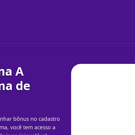
ma A
ma de
anhar bônus no cadastro
ma, você tem acesso a