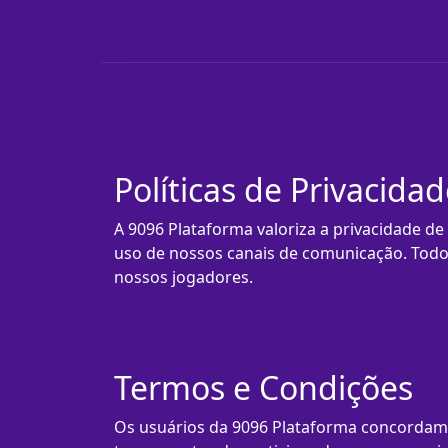
Políticas de Privacida
A 9096 Plataforma valoriza a privacidade d
uso de nossos canais de comunicação. Todos
nossos jogadores.
Termos e Condições
Os usuários da 9096 Plataforma concordam e