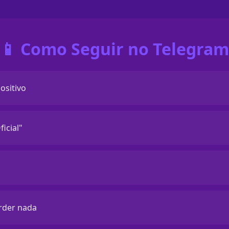
📱 Como Seguir no Telegram
ositivo
icial"
erder nada