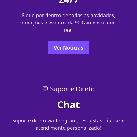
Fique por dentro de todas as novidades,
promoções e eventos da 90 Game em tempo
real!
Ver Notícias
💬 Suporte Direto
Chat
Suporte direto via Telegram, respostas rápidas e
atendimento personalizado!