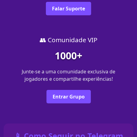
Falar Suporte
👥 Comunidade VIP
1000+
Junte-se a uma comunidade exclusiva de
jogadores e compartilhe experiências!
Entrar Grupo
📱 Como Seguir no Telegram