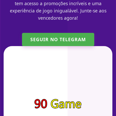
tem acesso a promoções incríveis e uma
experiência de jogo inigualável. Junte-se aos
vencedores agora!
SEGUIR NO TELEGRAM