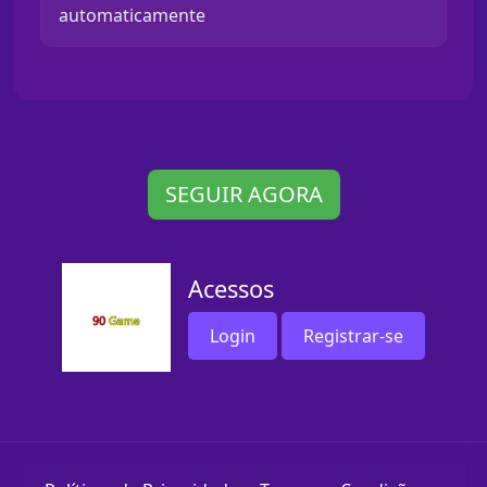
automaticamente
SEGUIR AGORA
Acessos
Login
Registrar-se