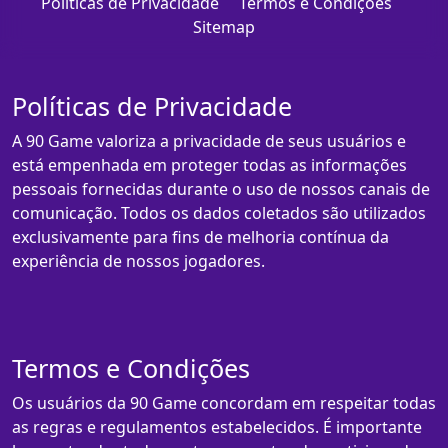
Políticas de Privacidade
Termos e Condições
Sitemap
Políticas de Privacidade
A 90 Game valoriza a privacidade de seus usuários e
está empenhada em proteger todas as informações
pessoais fornecidas durante o uso de nossos canais de
comunicação. Todos os dados coletados são utilizados
exclusivamente para fins de melhoria contínua da
experiência de nossos jogadores.
Termos e Condições
Os usuários da 90 Game concordam em respeitar todas
as regras e regulamentos estabelecidos. É importante