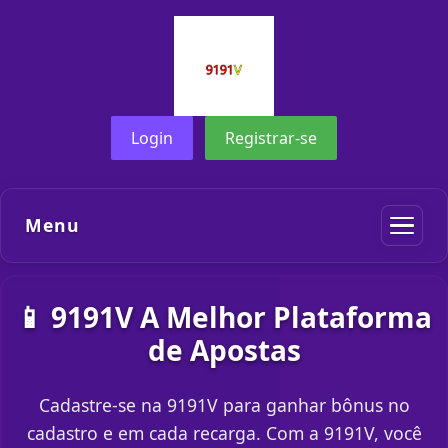
Login
Registrar-se
Menu
📱 9191V A Melhor Plataforma
de Apostas
Cadastre-se na 9191V para ganhar bônus no
cadastro e em cada recarga. Com a 9191V, você