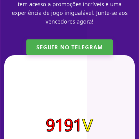
tem acesso a promoções incríveis e uma
experiência de jogo inigualável. Junte-se aos
vencedores agora!
SEGUIR NO TELEGRAM