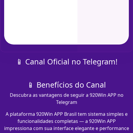
📱 Canal Oficial no Telegram!
📱 Benefícios do Canal
Descubra as vantagens de seguir a 920Win APP no
Telegram
A plataforma 920Win APP Brasil tem sistema simples e
funcionalidades completas — a 920Win APP
impressiona com sua interface elegante e performance