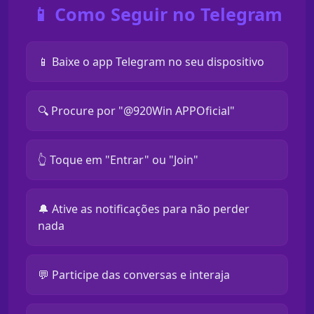
📱 Como Seguir no Telegram
📱 Baixe o app Telegram no seu dispositivo
🔍 Procure por "@920Win APPOficial"
👆 Toque em "Entrar" ou "Join"
🔔 Ative as notificações para não perder
nada
💬 Participe das conversas e interaja