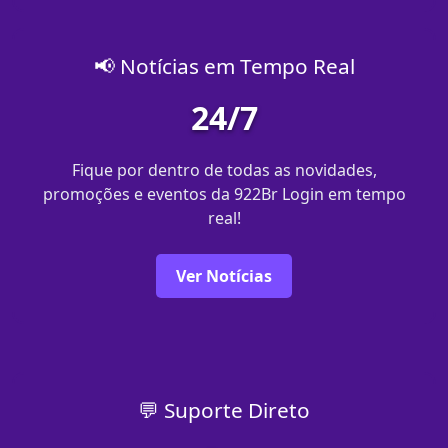
📢 Notícias em Tempo Real
24/7
Fique por dentro de todas as novidades,
promoções e eventos da 922Br Login em tempo
real!
Ver Notícias
💬 Suporte Direto