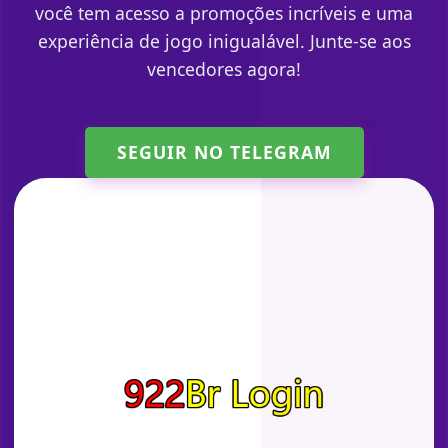
você tem acesso a promoções incríveis e uma
experiência de jogo inigualável. Junte-se aos
vencedores agora!
SEGUIR NO TELEGRAM