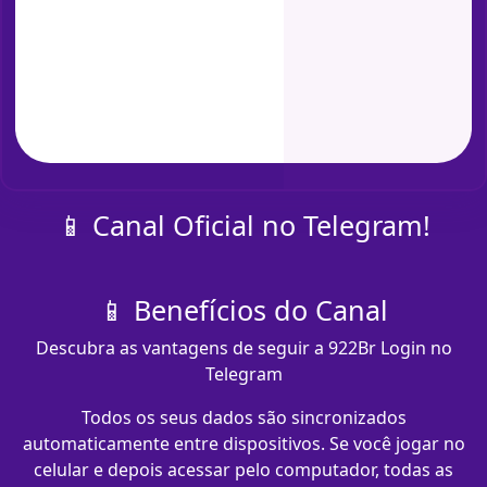
📱 Canal Oficial no Telegram!
📱 Benefícios do Canal
Descubra as vantagens de seguir a 922Br Login no
Telegram
Todos os seus dados são sincronizados
automaticamente entre dispositivos. Se você jogar no
celular e depois acessar pelo computador, todas as