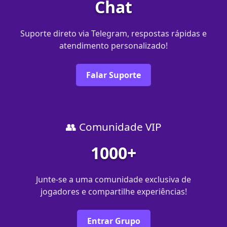
Chat
Suporte direto via Telegram, respostas rápidas e
atendimento personalizado!
Falar Suporte
👥 Comunidade VIP
1000+
Junte-se a uma comunidade exclusiva de
jogadores e compartilhe experiências!
Entrar Grupo