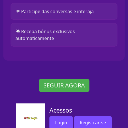
💬 Participe das conversas e interaja
🎁 Receba bônus exclusivos
automaticamente
SEGUIR AGORA
Acessos
Login
Registrar-se